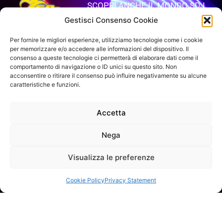
SCOPRI ANCHE IL MONDO SDJ
Gestisci Consenso Cookie
APRI IL SITO
Per fornire le migliori esperienze, utilizziamo tecnologie come i cookie
per memorizzare e/o accedere alle informazioni del dispositivo. Il
consenso a queste tecnologie ci permetterà di elaborare dati come il
comportamento di navigazione o ID unici su questo sito. Non
VUOI RIMANERE AGGIORNATO?
acconsentire o ritirare il consenso può influire negativamente su alcune
Iscriviti alla newsletter
caratteristiche e funzioni.
SEGUICI SUI NOSTRI SOCIAL
Accetta
Nega
Visualizza le preferenze
INFO DI CONTATTO
Cookie Policy
Privacy Statement
SAGITTER | Proel S.p.A.
Via alla Ruenia 37/43, CAP 64027 Sant’Omero (TE) ITALY
P.Iva 00778590679 Cap.soc.: € 8.000.000 i.v. – C.C.I.A.A. Te
R.E.A. n. 95381