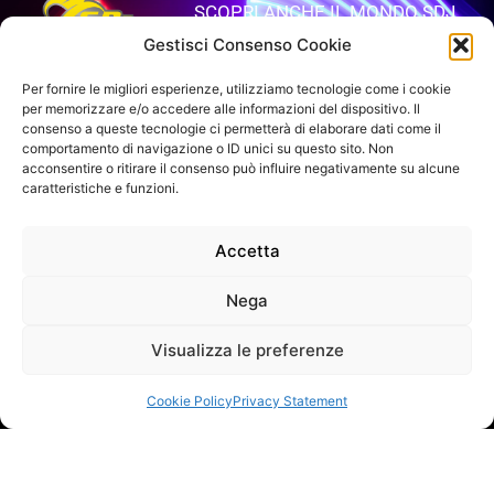
SCOPRI ANCHE IL MONDO SDJ
Gestisci Consenso Cookie
APRI IL SITO
Per fornire le migliori esperienze, utilizziamo tecnologie come i cookie
per memorizzare e/o accedere alle informazioni del dispositivo. Il
consenso a queste tecnologie ci permetterà di elaborare dati come il
comportamento di navigazione o ID unici su questo sito. Non
VUOI RIMANERE AGGIORNATO?
acconsentire o ritirare il consenso può influire negativamente su alcune
Iscriviti alla newsletter
caratteristiche e funzioni.
SEGUICI SUI NOSTRI SOCIAL
Accetta
Nega
Visualizza le preferenze
INFO DI CONTATTO
Cookie Policy
Privacy Statement
SAGITTER | Proel S.p.A.
Via alla Ruenia 37/43, CAP 64027 Sant’Omero (TE) ITALY
P.Iva 00778590679 Cap.soc.: € 8.000.000 i.v. – C.C.I.A.A. Te
R.E.A. n. 95381