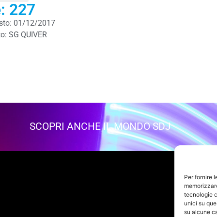
e: 227
isto: 01/12/2017
o: SG QUIVER
SCOPRI ANCHE IL MONDO SDJ
Per fornire 
memorizzare 
tecnologie c
unici su que
su alcune ca