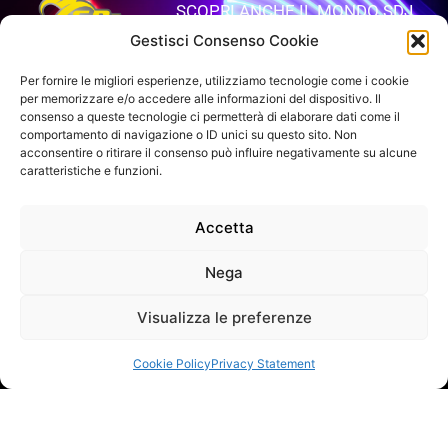
SCOPRI ANCHE IL MONDO SDJ
Gestisci Consenso Cookie
APRI IL SITO
Per fornire le migliori esperienze, utilizziamo tecnologie come i cookie
per memorizzare e/o accedere alle informazioni del dispositivo. Il
consenso a queste tecnologie ci permetterà di elaborare dati come il
comportamento di navigazione o ID unici su questo sito. Non
VUOI RIMANERE AGGIORNATO?
acconsentire o ritirare il consenso può influire negativamente su alcune
Iscriviti alla newsletter
caratteristiche e funzioni.
SEGUICI SUI NOSTRI SOCIAL
Accetta
Nega
Visualizza le preferenze
INFO DI CONTATTO
Cookie Policy
Privacy Statement
SAGITTER | Proel S.p.A.
Via alla Ruenia 37/43, CAP 64027 Sant’Omero (TE) ITALY
P.Iva 00778590679 Cap.soc.: € 8.000.000 i.v. – C.C.I.A.A. Te
R.E.A. n. 95381