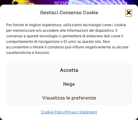
SCOPRI ANCHE IL MONDO SDJ
Gestisci Consenso Cookie
APRI IL SITO
Per fornire le migliori esperienze, utilizziamo tecnologie come i cookie
per memorizzare e/o accedere alle informazioni del dispositivo. Il
consenso a queste tecnologie ci permetterà di elaborare dati come il
comportamento di navigazione o ID unici su questo sito. Non
VUOI RIMANERE AGGIORNATO?
acconsentire o ritirare il consenso può influire negativamente su alcune
Iscriviti alla newsletter
caratteristiche e funzioni.
SEGUICI SUI NOSTRI SOCIAL
Accetta
Nega
Visualizza le preferenze
INFO DI CONTATTO
Cookie Policy
Privacy Statement
SAGITTER | Proel S.p.A.
Via alla Ruenia 37/43, CAP 64027 Sant’Omero (TE) ITALY
P.Iva 00778590679 Cap.soc.: € 8.000.000 i.v. – C.C.I.A.A. Te
R.E.A. n. 95381