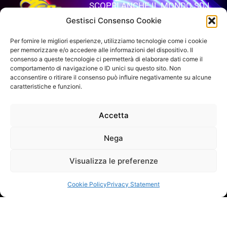
SCOPRI ANCHE IL MONDO SDJ
Gestisci Consenso Cookie
APRI IL SITO
Per fornire le migliori esperienze, utilizziamo tecnologie come i cookie
per memorizzare e/o accedere alle informazioni del dispositivo. Il
consenso a queste tecnologie ci permetterà di elaborare dati come il
comportamento di navigazione o ID unici su questo sito. Non
VUOI RIMANERE AGGIORNATO?
acconsentire o ritirare il consenso può influire negativamente su alcune
Iscriviti alla newsletter
caratteristiche e funzioni.
SEGUICI SUI NOSTRI SOCIAL
Accetta
Nega
Visualizza le preferenze
INFO DI CONTATTO
Cookie Policy
Privacy Statement
SAGITTER | Proel S.p.A.
Via alla Ruenia 37/43, CAP 64027 Sant’Omero (TE) ITALY
P.Iva 00778590679 Cap.soc.: € 8.000.000 i.v. – C.C.I.A.A. Te
R.E.A. n. 95381