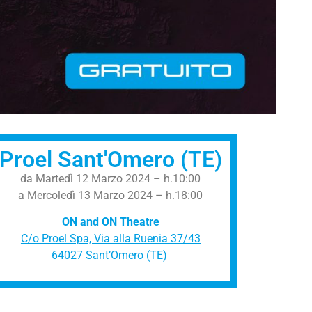
Proel Sant'Omero (TE)
da Martedì 12 Marzo 2024 – h.10:00
a Mercoledì 13 Marzo 2024 – h.18:00
ON and ON Theatre
C/o Proel Spa, Via alla Ruenia 37/43
64027 Sant’Omero (TE)