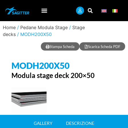
Home
/
Pedane Modula Stage
/
Stage
decks
/ MODH200X50
Stampa Scheda
Scarica Scheda PDF
MODH200X50
Modula stage deck 200×50
GALLERY
DESCRIZIONE