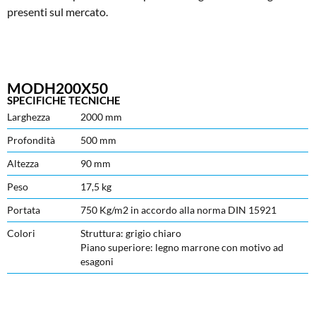
presenti sul mercato.
MODH200X50
SPECIFICHE TECNICHE
Larghezza
2000 mm
Profondità
500 mm
Altezza
90 mm
Peso
17,5 kg
Portata
750 Kg/m2 in accordo alla norma DIN 15921
Colori
Struttura: grigio chiaro
Piano superiore: legno marrone con motivo ad
esagoni