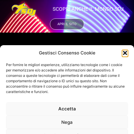
SCOPRI ANCHE IL MONDO SDJ
APRI IL SITO
VUOI RIMANERE AGGIORNATO?
Gestisci Consenso Cookie
Iscriviti alla newsletter
Per fornire le migliori esperienze, utilizziamo tecnologie come i cookie
SEGUICI SUI NOSTRI SOCIAL
per memorizzare e/o accedere alle informazioni del dispositivo. Il
consenso a queste tecnologie ci permetterà di elaborare dati come il
comportamento di navigazione o ID unici su questo sito. Non
acconsentire o ritirare il consenso può influire negativamente su alcune
caratteristiche e funzioni.
Accetta
INFO DI CONTATTO
SAGITTER | Proel S.p.A.
Via alla Ruenia 37/43, CAP 64027 Sant’Omero (TE) ITALY
Nega
P.Iva 00778590679 Cap.soc.: € 8.000.000 i.v. – C.C.I.A.A. Te
R.E.A. n. 95381