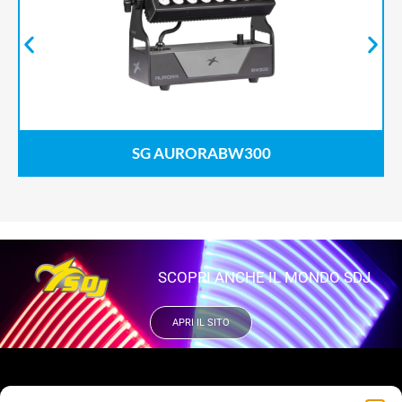
SG AURORABW300
SCOPRI ANCHE IL MONDO SDJ
APRI IL SITO
VUOI RIMANERE AGGIORNATO?