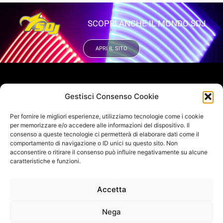
SCOPRI ANCHE IL MONDO SDJ
APRI IL SITO
VUOI RIMANERE AGGIORNATO?
Gestisci Consenso Cookie
Iscriviti alla newsletter
Per fornire le migliori esperienze, utilizziamo tecnologie come i cookie
SEGUICI SUI NOSTRI SOCIAL
per memorizzare e/o accedere alle informazioni del dispositivo. Il
consenso a queste tecnologie ci permetterà di elaborare dati come il
comportamento di navigazione o ID unici su questo sito. Non
acconsentire o ritirare il consenso può influire negativamente su alcune
caratteristiche e funzioni.
INFO DI CONTATTO
Accetta
SAGITTER | Proel S.p.A.
Via alla Ruenia 37/43, CAP 64027 Sant’Omero (TE) ITALY
Nega
P.Iva 00778590679 Cap.soc.: € 8.000.000 i.v. – C.C.I.A.A. Te