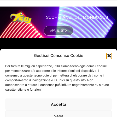
SCOPRI ANCHE IL MONDO SDJ
APRI IL SITO
VUOI RIMANERE AGGIORNATO?
Gestisci Consenso Cookie
Iscriviti alla newsletter
Per fornire le migliori esperienze, utilizziamo tecnologie come i cookie
SEGUICI SUI NOSTRI SOCIAL
per memorizzare e/o accedere alle informazioni del dispositivo. Il
consenso a queste tecnologie ci permetterà di elaborare dati come il
comportamento di navigazione o ID unici su questo sito. Non
acconsentire o ritirare il consenso può influire negativamente su alcune
caratteristiche e funzioni.
Accetta
INFO DI CONTATTO
SAGITTER | Proel S.p.A.
Via alla Ruenia 37/43, CAP 64027 Sant’Omero (TE) ITALY
Nega