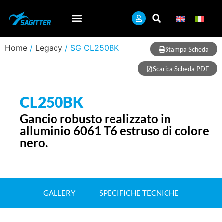
Home
/
Legacy
/ SG CL250BK
Stampa Scheda
Scarica Scheda PDF
CL250BK
Gancio robusto realizzato in
alluminio 6061 T6 estruso di colore
nero.
GALLERY
SPECIFICHE TECNICHE