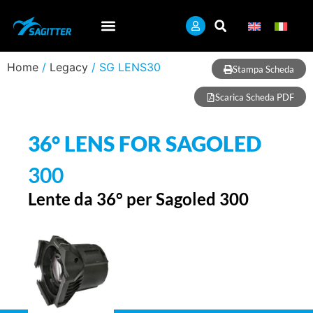
Home
/
Legacy
/ SG LENS30
Stampa Scheda
Scarica Scheda PDF
36° LENS FOR SAGOLED
300
Lente da 36° per Sagoled 300