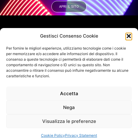
APRI IL SITO
VUOI RIMANERE AGGIORNATO?
Gestisci Consenso Cookie
Iscriviti alla newsletter
Per fornire le migliori esperienze, utilizziamo tecnologie come i cookie
SEGUICI SUI NOSTRI SOCIAL
per memorizzare e/o accedere alle informazioni del dispositivo. Il
consenso a queste tecnologie ci permetterà di elaborare dati come il
comportamento di navigazione o ID unici su questo sito. Non
acconsentire o ritirare il consenso può influire negativamente su alcune
caratteristiche e funzioni.
Accetta
INFO DI CONTATTO
SAGITTER | Proel S.p.A.
Via alla Ruenia 37/43, CAP 64027 Sant’Omero (TE) ITALY
Nega
P.Iva 00778590679 Cap.soc.: € 8.000.000 i.v. – C.C.I.A.A. Te
R.E.A. n. 95381
Visualizza le preferenze
Informativa Sulla Privacy
Termini e condizioni d'uso
Uso dei cookie
Codice Etico
Cookie Policy
Privacy Statement