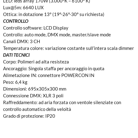
LED: leds array 170W (3.000°K – 6100° K)
Lux@5m: 6640 LUX
Ottica: in dotazione 13° (19°-26°-30° su richiesta)
CONTROLLO
Controllo software: LCD Display
Controllo: auto mode, DMX mode, master/slave mode
Canali DMX: 3 CH
Temperatura colore: variazione costante sull’intera scala dimmer
DATI TECNICI
Corpo: Polimeri ad alta resisteza
Ancoraggio: Singola staffa per ancoraggio in quota
Alimetazione IN: connettore POWERCON IN
Peso: 6,4 kg
Dimensioni: 695x305x300 mm
Connessione DMX: XLR 3 poli
Raffreddamento: ad aria forzata con ventole silenziate con
controllo automatico della veloità
Grado di protezione: IP20