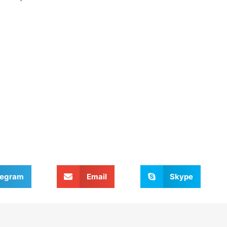
legram
Email
Skype