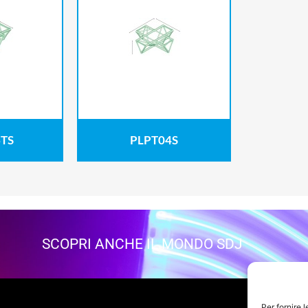
TS
PLPT04S
SCOPRI ANCHE IL MONDO SDJ
Per fornire 