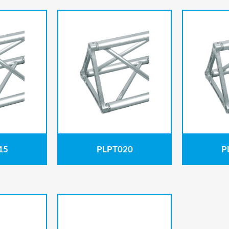
15
PLPT020
P